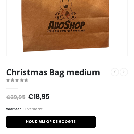
Christmas Bag medium
0
out of 5
Oorspronkelijke
Huidige
€
18,95
€
29,95
prijs
prijs
was:
is:
Voorraad:
Uitverkocht
€29,95.
€18,95.
HOUD MIJ OP DE HOOGTE