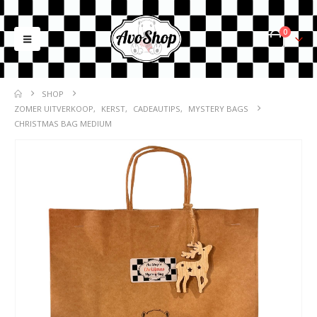
0
SHOP
ZOMER UITVERKOOP
,
KERST
,
CADEAUTIPS
,
MYSTERY BAGS
CHRISTMAS BAG MEDIUM