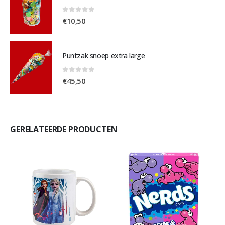
0
out of 5
€
10,50
Puntzak snoep extra large
0
out of 5
€
45,50
GERELATEERDE PRODUCTEN