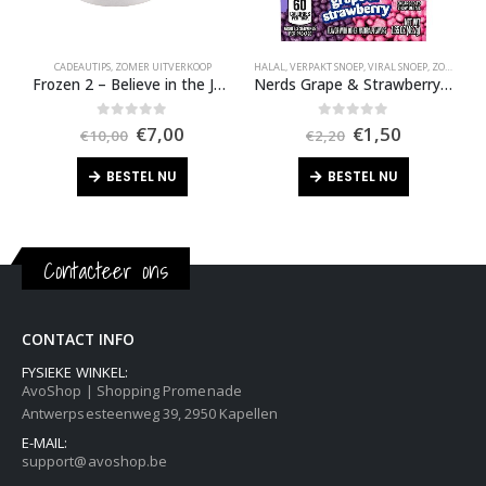
CADEAUTIPS
,
ZOMER UITVERKOOP
HALAL
,
VERPAKT SNOEP
,
VIRAL SNOEP
,
ZOMER UITVERKOOP
G
Frozen 2 – Believe in the Journey Mug
Nerds Grape & Strawberry 47 Gram
Oorspronkelijke
Huidige
Oorspronkelijk
Huidige
0
out of 5
0
out of 5
€
7,00
€
1,50
€
10,00
€
2,20
prijs
prijs
prijs
prijs
was:
is:
was:
is:
BESTEL NU
BESTEL NU
€10,00.
€7,00.
€2,20.
€1,50.
Contacteer ons
CONTACT INFO
FYSIEKE WINKEL:
AvoShop | Shopping Promenade
Antwerpsesteenweg 39, 2950 Kapellen
E-MAIL:
support@avoshop.be