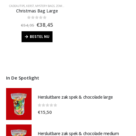
CADEAUTIPS
,
KERST
,
MYSTERY BAGS
,
ZOMER UITVERKOOP
Christmas Bag Large
Oorspronkelijke
Huidige
0
out of 5
€
38,45
€
54,95
prijs
prijs
was:
is:
BESTEL NU
€54,95.
€38,45.
In De Spotlight
Hersluitbare zak spek & chocolade large
0
out of 5
€
15,50
Hersluitbare zak spek & chocolade medium