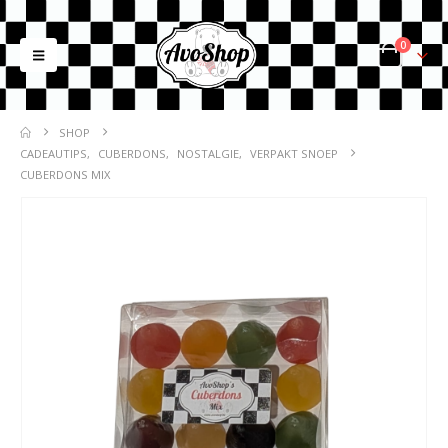
0
SHOP
CADEAUTIPS
,
CUBERDONS
,
NOSTALGIE
,
VERPAKT SNOEP
CUBERDONS MIX