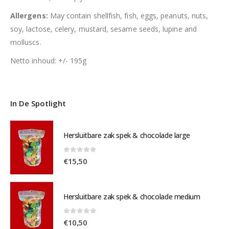
Allergens:
May contain shellfish, fish, eggs, peanuts, nuts,
soy, lactose, celery, mustard, sesame seeds, lupine and
molluscs.
Netto inhoud: +/- 195g
In De Spotlight
Hersluitbare zak spek & chocolade large
0
out of 5
€
15,50
Hersluitbare zak spek & chocolade medium
0
out of 5
€
10,50