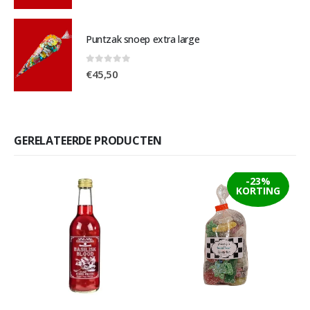
Puntzak snoep extra large
0
out of 5
€
45,50
GERELATEERDE PRODUCTEN
-23%
KORTING