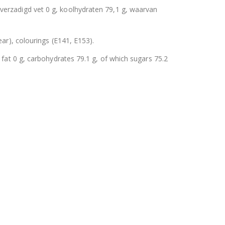
 verzadigd vet 0 g, koolhydraten 79,1 g, waarvan
ear), colourings (E141, E153).
d fat 0 g, carbohydrates 79.1 g, of which sugars 75.2
uitbare zak spek & chocolade large
Hersluitbare zak spek & chocolade large
0
out of 5
€
15,50