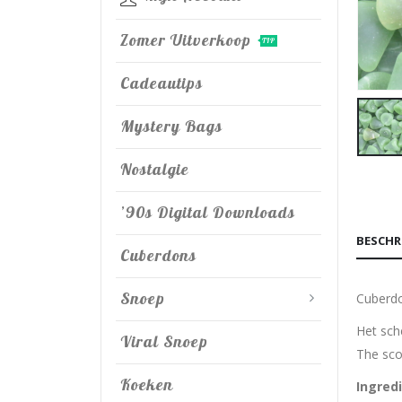
Zomer Uitverkoop
TIP
Cadeautips
Mystery Bags
Nostalgie
’90s Digital Downloads
BESCHR
Cuberdons
Snoep
Cuberdo
Het sch
Viral Snoep
The sco
Koeken
Ingred