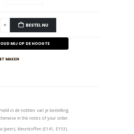
€12,50
BESTEL NU
OUD MIJ OP DE HOOGTE
IET MAKEN
ld in de notities van je bestelling.
herwise in the notes of your order.
 (peer), kleurstoffen (E141, E153).