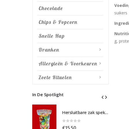
Voedi
Chocolade
suikers 
Chips & Popcorn
Ingred
Nutrit
Snelle Hap
g, prote
Dranken
Allergieën & Voorkeuren
Zoete Rituelen
In De Spotlight
Hersluitbare zak spek & chocolade large
Hersluitbare zak spek & chocolade large
 5
0
out of 5
€
15,50