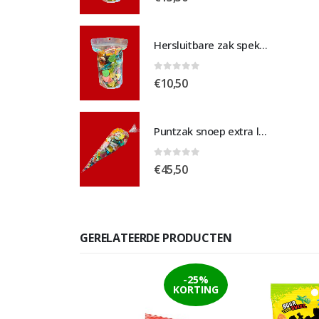
Hersluitbare zak spek & chocolade medium
Hersluitbare zak spek & chocolade medium
 5
0
out of 5
€
10,50
Puntzak snoep extra large
Puntzak snoep extra large
 5
0
out of 5
€
45,50
GERELATEERDE PRODUCTEN
-25%
-25%
KORTING
KORTING