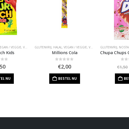
EGAN / VEGGIE
,
VERPAKT SNOEP
GLUTENVRIJ
,
HALAL
,
VEGAN / VEGGIE
,
VERPAKT SNOEP
GLUTENVRIJ
,
NOSTA
ch Kids
Millions Cola
of 5
0
out of 5
0
out
,50
€
2,00
€
1,50
TEL NU
BESTEL NU
BE