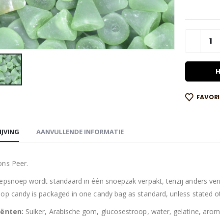
H
FAVOR
IJVING
AANVULLENDE INFORMATIE
ns Peer.
epsnoep wordt standaard in één snoepzak verpakt, tenzij anders verme
op candy is packaged in one candy bag as standard, unless stated ot
iënten:
Suiker, Arabische gom, glucosestroop, water, gelatine, aroma