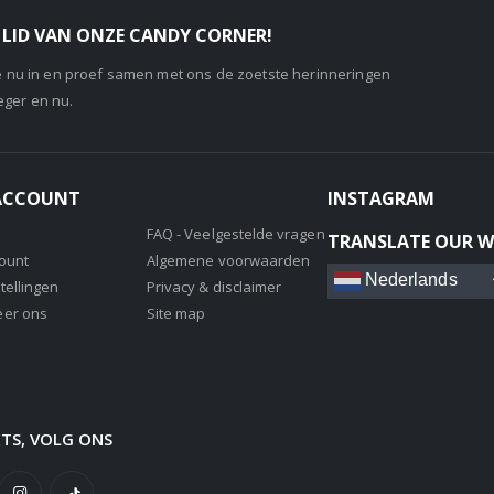
LID VAN ONZE CANDY CORNER!
je nu in en proef samen met ons de zoetste herinneringen
eger en nu.
 ACCOUNT
INSTAGRAM
FAQ - Veelgestelde vragen
TRANSLATE OUR W
count
Algemene voorwaarden
Nederlands
tellingen
Privacy & disclaimer
eer ons
Site map
ETS, VOLG ONS