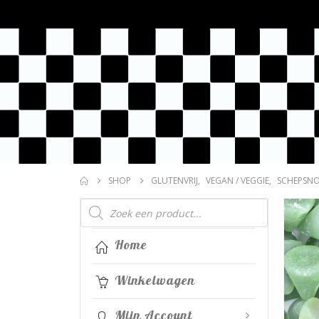
SHOP
GLUTENVRIJ
,
VEGAN / VEGGIE
,
SCHEPSN
Producten
zoeken
Home
Winkelwagen
Mijn Account