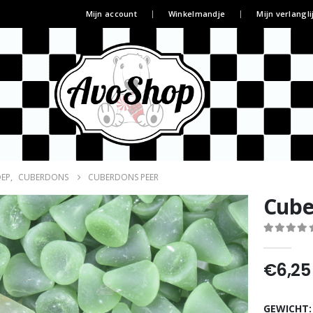
Mijn account
Winkelmandje
Mijn verlangli
OEP
,
CUBERDONS
CUBERDONS PEER
Cube
0
out of 5
€
6,25
GEWICHT