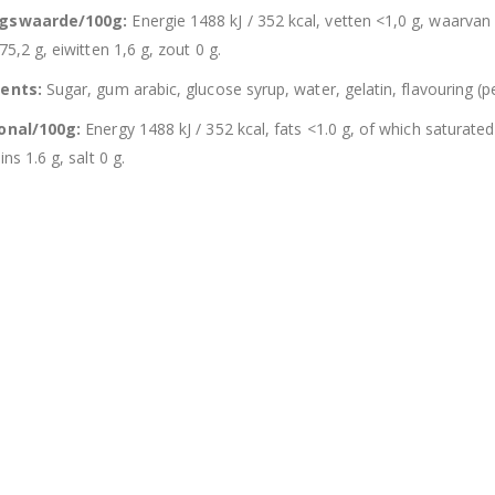
ngswaarde/100g:
Energie 1488 kJ / 352 kcal, vetten <1,0 g, waarvan
75,2 g, eiwitten 1,6 g, zout 0 g.
ients:
Sugar, gum arabic, glucose syrup, water, gelatin, flavouring (p
ional/100g:
Energy 1488 kJ / 352 kcal, fats <1.0 g, of which saturate
ins 1.6 g, salt 0 g.
Hersluitbare zak spek & chocolade large
Hersl
0
out of 5
0
out of 5
€
15,50
€
15,50