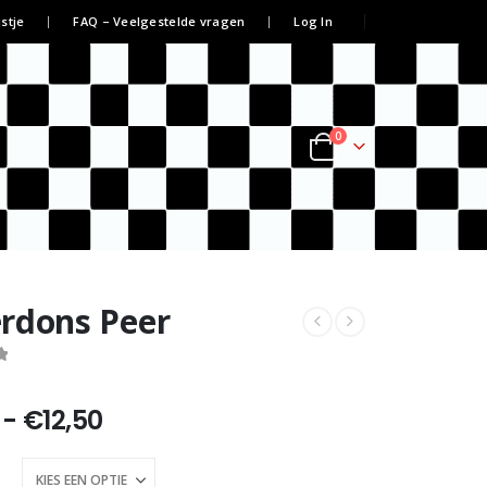
jstje
FAQ – Veelgestelde vragen
Log In
0
rdons Peer
Prijsklasse:
-
€
12,50
€6,25
tot