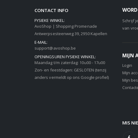
WORD 
CONTACT INFO
FYSIEKE WINKEL:
Schrijf 
AvoShop | Shopping Promenade
van vro
Antwerpsesteenweg 39, 2950 Kapellen
E-MAIL:
support@avoshop.be
MIJN
OPENINGSUREN FYSIEKE WINKEL:
Maandag t/m zaterdag: 10u00 - 17u00
Login
Zon- en feestdagen: GESLOTEN (tenzij
Mijn ac
anders vermeldt op ons Google profiel)
Mijn bes
Contact
MIS NI