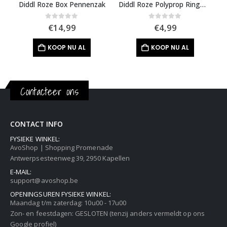
Diddl Roze Box Pennenzak
Diddl Roze Polyprop Ringmap A4
0
out of 5
0
out of 5
€
14,99
€
4,99
KOOP NU AL
KOOP NU AL
Contacteer ons
CONTACT INFO
FYSIEKE WINKEL:
AvoShop | Shopping Promenade
Antwerpsesteenweg 39, 2950 Kapellen
E-MAIL:
support@avoshop.be
OPENINGSUREN FYSIEKE WINKEL:
Maandag t/m zaterdag: 10u00 - 17u00
Zon- en feestdagen: GESLOTEN (tenzij anders vermeldt op ons
Google profiel)