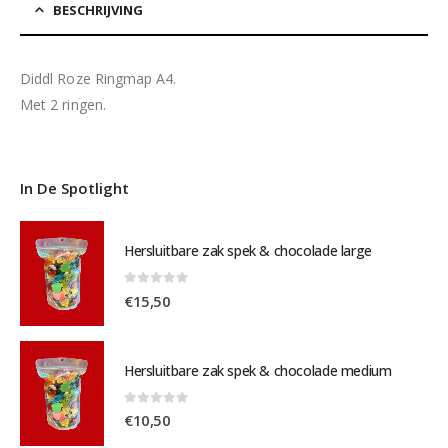
BESCHRIJVING
Diddl Roze Ringmap A4.
Met 2 ringen.
In De Spotlight
Hersluitbare zak spek & chocolade large
0
out of 5
€
15,50
Hersluitbare zak spek & chocolade medium
0
out of 5
€
10,50