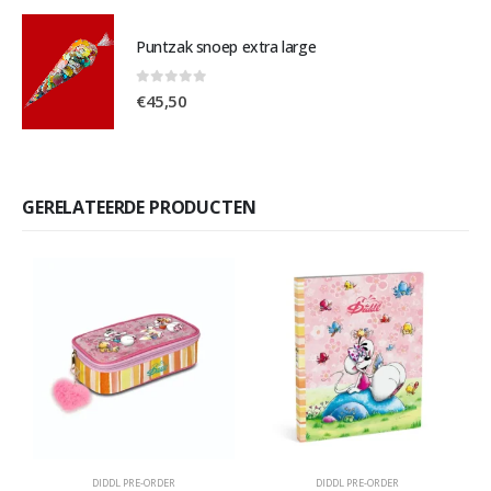
Puntzak snoep extra large
0
out of 5
€
45,50
GERELATEERDE PRODUCTEN
DIDDL PRE-ORDER
DIDDL PRE-ORDER