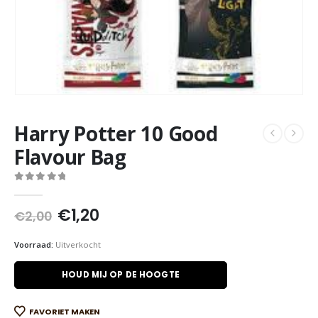
Harry Potter 10 Good
Flavour Bag
0
out of 5
Oorspronkelijke
Huidige
€
1,20
€
2,00
prijs
prijs
was:
is:
Voorraad:
Uitverkocht
€2,00.
€1,20.
HOUD MIJ OP DE HOOGTE
FAVORIET MAKEN