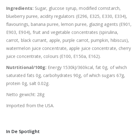
Ingredients:
Sugar, glucose syrup, modified cornstarch,
blueberry puree, acidity regulators (E296, E325, E330, E334),
flavourings, banana puree, lemon puree, glazing agents (E901,
E903, E904), fruit and vegetable concentrates (spirulina,
carrot, black currant, apple, purple carrot, pumpkin, hibiscus),
watermelon juice concentrate, apple juice concentrate, cherry
juice concentrate, colours (E100, E150a, E162).
Nutrtitional/100g:
Energy 1530kJ/360kcal, fat 0g, of which
saturated fats 0g, carbohydrates 90g, of which sugars 67g,
protein 0g, salt 0.02g.
Netto gewicht: 28g
Imported from the USA.
In De Spotlight