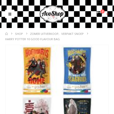
0
SHOP
ZOMER UITVERKOOP
,
VERPAKT SNOEP
HARRY POTTER 10 GOOD FLAVOUR BAG