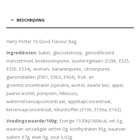
BESCHRIJVING
Harry Potter 10 Good Flavour Bag.
Ingrediënten
: Suiker, glucosestroop, gemodificeerd
maïszetmeel, bosbessenpuree, zuurteregelaars (E296, E325,
E330, E334), aroma’s, bananenpuree, citroenpuree,
glansmiddelen (E901, E903, E904), fruit- en
groenteconcentraten (spirulina, wortel, zwarte bes, appel,
paarse wortel, pompoen, hibiscus),
watermeloensapconcentraat, appelsapconcentraat,
kersensapconcentraat, kleurstoffen (E100, E150a, E162).
Voedingswaarde/100g:
Energie 1530kJ/360kcal, vet 0g,
waarvan verzadigde vetten 0g, koolhydraten 90g, waarvan
suikers 67g, eiwit 0g, zout 0,02g.