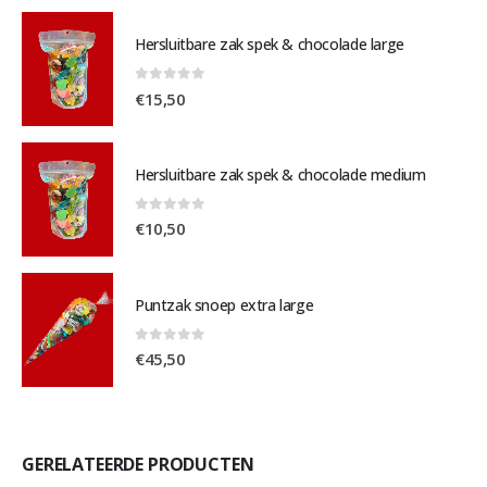
Hersluitbare zak spek & chocolade large
0
out of 5
€
15,50
Hersluitbare zak spek & chocolade medium
0
out of 5
€
10,50
Puntzak snoep extra large
0
out of 5
€
45,50
GERELATEERDE PRODUCTEN