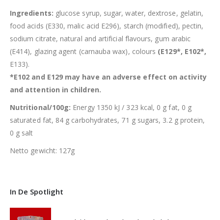
Ingredients:
glucose syrup, sugar, water, dextrose, gelatin,
food acids (E330, malic acid E296), starch (modified), pectin,
sodium citrate, natural and artificial flavours, gum arabic
(E414), glazing agent (carnauba wax), colours
(E129*, E102*,
E133).
*E102 and E129 may have an adverse effect on activity
and attention in children.
Nutritional/100g:
Energy 1350 kJ / 323 kcal, 0 g fat, 0 g
saturated fat, 84 g carbohydrates, 71 g sugars, 3.2 g protein,
0 g salt
Netto gewicht: 127g
In De Spotlight