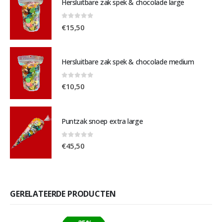
Hersluitbare zak spek & chocolade large
0
out of 5
€
15,50
Hersluitbare zak spek & chocolade medium
0
out of 5
€
10,50
Puntzak snoep extra large
0
out of 5
€
45,50
GERELATEERDE PRODUCTEN