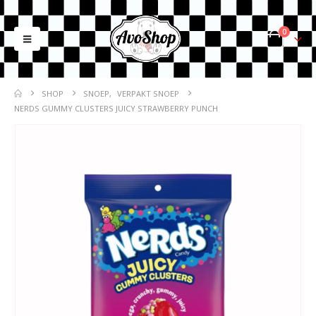
0
SHOP
SNOEP
,
VERPAKT SNOEP
NERDS GUMMY CLUSTERS JUICY STRAWBERRY PUNCH