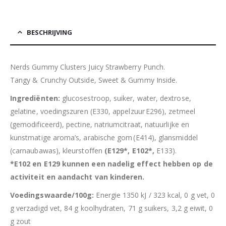
BESCHRIJVING
Nerds Gummy Clusters Juicy Strawberry Punch.
Tangy & Crunchy Outside, Sweet & Gummy Inside.
Ingrediënten:
glucosestroop, suiker, water, dextrose,
gelatine, voedingszuren (E330, appelzuur E296), zetmeel
(gemodificeerd), pectine, natriumcitraat, natuurlijke en
kunstmatige aroma’s, arabische gom (E414), glansmiddel
(carnaubawas), kleurstoffen
(E129*, E102*,
E133).
*E102 en E129 kunnen een nadelig effect hebben op de
activiteit en aandacht van kinderen.
Voedingswaarde/100g:
Energie 1350 kJ / 323 kcal, 0 g vet, 0
g verzadigd vet, 84 g koolhydraten, 71 g suikers, 3,2 g eiwit, 0
g zout