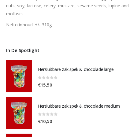
nuts, soy, lactose, celery, mustard, sesame seeds, lupine and
molluscs.
Netto inhoud: +/- 310g
In De Spotlight
Hersluitbare zak spek & chocolade large
0
out of 5
€
15,50
Hersluitbare zak spek & chocolade medium
0
out of 5
€
10,50