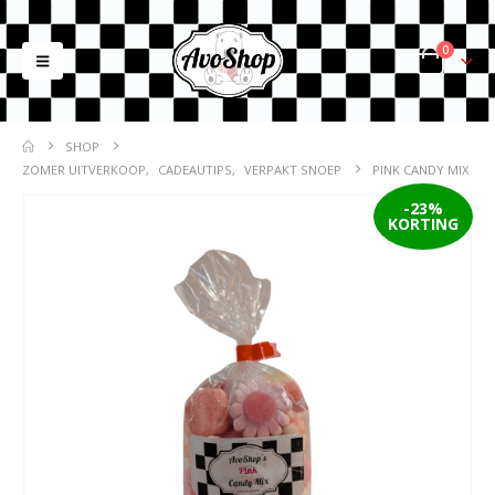
0
SHOP
ZOMER UITVERKOOP
,
CADEAUTIPS
,
VERPAKT SNOEP
PINK CANDY MIX
-23%
KORTING