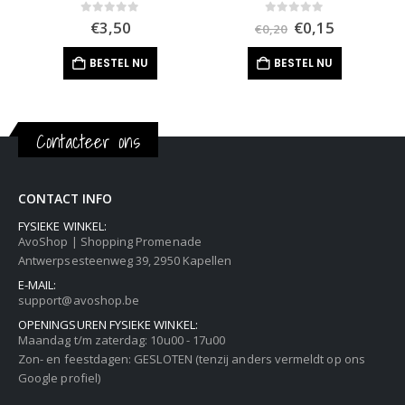
Oorspronkelijk
Huidige
0
out of 5
0
out of 5
€
3,50
€
0,15
€
0,20
prijs
prijs
was:
is:
BESTEL NU
BESTEL NU
€0,20.
€0,15.
Contacteer ons
CONTACT INFO
FYSIEKE WINKEL:
AvoShop | Shopping Promenade
Antwerpsesteenweg 39, 2950 Kapellen
E-MAIL:
support@avoshop.be
OPENINGSUREN FYSIEKE WINKEL:
Maandag t/m zaterdag: 10u00 - 17u00
Zon- en feestdagen: GESLOTEN (tenzij anders vermeldt op ons
Google profiel)