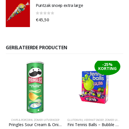
Puntzak snoep extra large
0
out of 5
€
45,50
GERELATEERDE PRODUCTEN
-25%
KORTING
CHIPS & POPCORN
,
ZOMER UITVERKOOP
GLUTENVRIJ
,
VERPAKT SNOEP
,
ZOMER UITVERKOOP
H
Pringles Sour Cream & Onion
Fini Tennis Balls – Bubble Gum