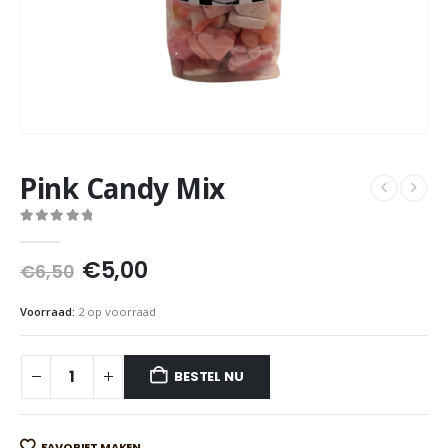
Pink Candy Mix
0
out of 5
Oorspronkelijke
Huidige
€
5,00
€
6,50
prijs
prijs
was:
is:
Voorraad:
2 op voorraad
€6,50.
€5,00.
BESTEL NU
FAVORIET MAKEN