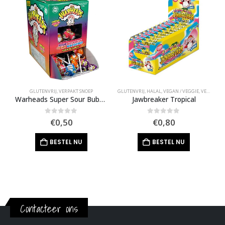
GLUTENVRIJ
,
VERPAKT SNOEP
GLUTENVRIJ
,
HALAL
,
VEGAN / VEGGIE
,
VERPAKT SNOEP
G
Warheads Super Sour Bubble Gum Pops
Jawbreaker Tropical
0
out of 5
0
out of 5
€
0,50
€
0,80
BESTEL NU
BESTEL NU
Contacteer ons