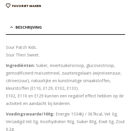
FAVORIET MAKEN
BESCHRIJVING
Sour Patch Kids.
Sour Then Sweet.
Ingrediënten:
Suiker, invertsuikersiroop, glucosestroop,
gemodificeerd maïszetmeel, zuurteregelaars (wijnsteenzuur,
citroenzuur), natuurlijke en kunstmatige smaakstoffen,
kleurstoffen (E110, E129, E102, E133).
E102, E110 en E129 kunnen een negatief effect hebben op de
activiteit en aandacht bij kinderen.
Voedingswaarde/100g:
Energie 1534kJ / 367kcal, Vet 0g,
Verzadigd Vet 0g, Koolhydraten 90g, Suiker 80g, Eiwit 0g, Zout
0.2g.