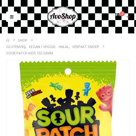
0
SHOP
GLUTENVRIJ
,
VEGAN / VEGGIE
,
HALAL
,
VERPAKT SNOEP
SOUR PATCH KIDS 102 GRAM