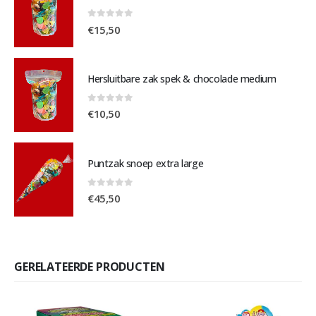
0
out of 5
€
15,50
Hersluitbare zak spek & chocolade medium
0
out of 5
€
10,50
Puntzak snoep extra large
0
out of 5
€
45,50
GERELATEERDE PRODUCTEN