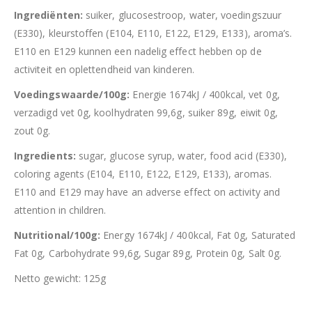
Ingrediënten:
suiker, glucosestroop, water, voedingszuur
(E330), kleurstoffen (E104, E110, E122, E129, E133), aroma’s.
E110 en E129 kunnen een nadelig effect hebben op de
activiteit en oplettendheid van kinderen.
Voedingswaarde/100g:
Energie 1674kJ / 400kcal, vet 0g,
verzadigd vet 0g, koolhydraten 99,6g, suiker 89g, eiwit 0g,
zout 0g.
Ingredients:
sugar, glucose syrup, water, food acid (E330),
coloring agents (E104, E110, E122, E129, E133), aromas.
E110 and E129 may have an adverse effect on activity and
attention in children.
Nutritional/100g:
Energy 1674kJ / 400kcal, Fat 0g, Saturated
Fat 0g, Carbohydrate 99,6g, Sugar 89g, Protein 0g, Salt 0g.
Netto gewicht: 125g