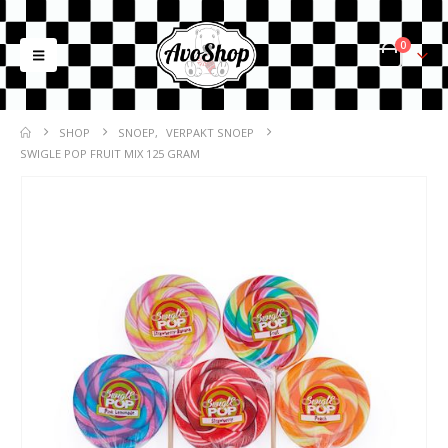
0
SHOP
SNOEP
,
VERPAKT SNOEP
SWIGLE POP FRUIT MIX 125 GRAM