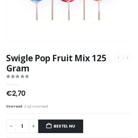
Swigle Pop Fruit Mix 125
Gram
0
out of 5
€
2,70
Voorraad:
2 op voorraad
BESTEL NU