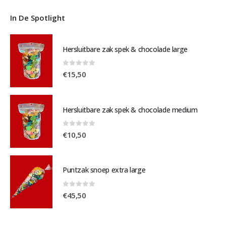
In De Spotlight
Hersluitbare zak spek & chocolade large
0
out of 5
€
15,50
Hersluitbare zak spek & chocolade medium
0
out of 5
€
10,50
Puntzak snoep extra large
0
out of 5
€
45,50