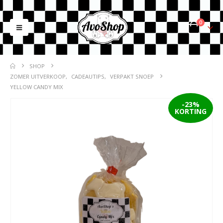
0
SHOP
ZOMER UITVERKOOP
,
CADEAUTIPS
,
VERPAKT SNOEP
YELLOW CANDY MIX
-23%
KORTING