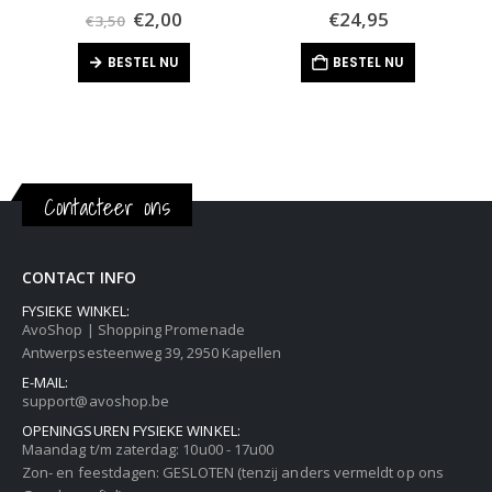
Oorspronkelijke
Huidige
0
out of 5
0
out of 5
€
2,00
€
24,95
€
3,50
prijs
prijs
was:
is:
BESTEL NU
BESTEL NU
€3,50.
€2,00.
Contacteer ons
CONTACT INFO
FYSIEKE WINKEL:
AvoShop | Shopping Promenade
Antwerpsesteenweg 39, 2950 Kapellen
E-MAIL:
support@avoshop.be
OPENINGSUREN FYSIEKE WINKEL:
Maandag t/m zaterdag: 10u00 - 17u00
Zon- en feestdagen: GESLOTEN (tenzij anders vermeldt op ons