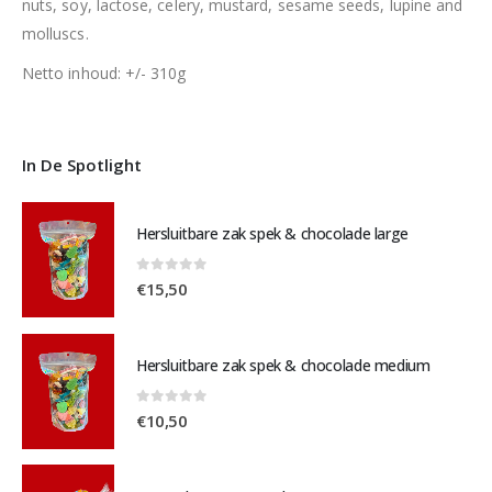
nuts, soy, lactose, celery, mustard, sesame seeds, lupine and
molluscs.
Netto inhoud: +/- 310g
In De Spotlight
Hersluitbare zak spek & chocolade large
0
out of 5
€
15,50
Hersluitbare zak spek & chocolade medium
0
out of 5
€
10,50