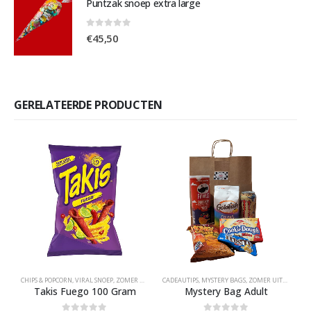
Puntzak snoep extra large
0
out of 5
€
45,50
GERELATEERDE PRODUCTEN
CHIPS & POPCORN
,
VIRAL SNOEP
,
ZOMER UITVERKOOP
CADEAUTIPS
,
MYSTERY BAGS
,
ZOMER UITVERKOOP
H
Takis Fuego 100 Gram
Mystery Bag Adult