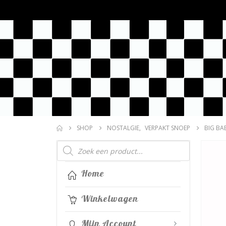
SHOP
NOSTALGIE
,
VERPAKT SNOEP
BIG BA
Producten
zoeken
Home
Winkelwagen
Mijn Account