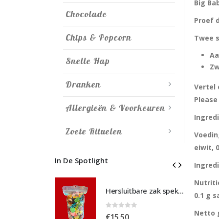
Big Ba
Chocolade
Proef d
Chips & Popcorn
Twee 
Aa
Snelle Hap
Zw
Dranken
Vertel 
Please 
Allergieën & Voorkeuren
Ingredi
Zoete Rituelen
Voeding
eiwit, 
In De Spotlight
Ingredi
Nutriti
Hersluitbare zak spek & chocolade large
Hersluitbare zak spek & chocolade large
0.1 g s
Netto 
 5
0
out of 5
€
15,50