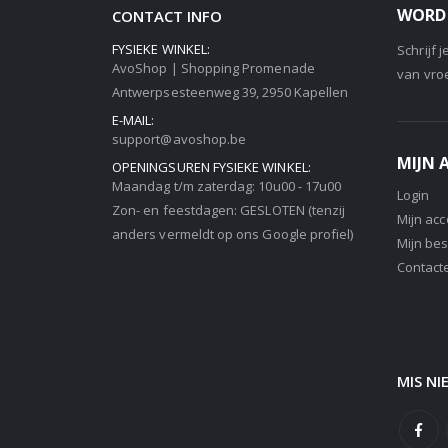
WORD 
CONTACT INFO
FYSIEKE WINKEL:
Schrijf 
AvoShop | Shopping Promenade
van vro
Antwerpsesteenweg 39, 2950 Kapellen
E-MAIL:
support@avoshop.be
MIJN
OPENINGSUREN FYSIEKE WINKEL:
Maandag t/m zaterdag: 10u00 - 17u00
Login
Zon- en feestdagen: GESLOTEN (tenzij
Mijn ac
anders vermeldt op ons Google profiel)
Mijn bes
Contact
MIS NI