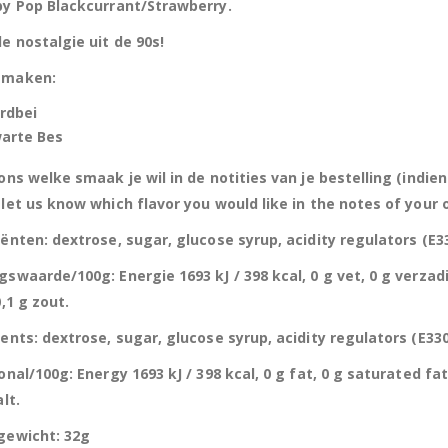
by Pop Blackcurrant/Strawberry.
e nostalgie uit de 90s!
smaken:
rdbei
arte Bes
ons welke smaak je wil in de notities van je bestelling (indien
let us know which flavor you would like in the notes of your or
ënten: dextrose, sugar, glucose syrup, acidity regulators (E330
swaarde/100g: Energie 1693 kJ / 398 kcal, 0 g vet, 0 g verzadi
0,1 g zout.
ents: dextrose, sugar, glucose syrup, acidity regulators (E330,
onal/100g: Energy 1693 kJ / 398 kcal, 0 g fat, 0 g saturated fa
Hersluitbare zak spek & chocolade large
Hersl
alt.
gewicht: 32g
0
out of 5
0
out of 5
€
15,50
€
15,50