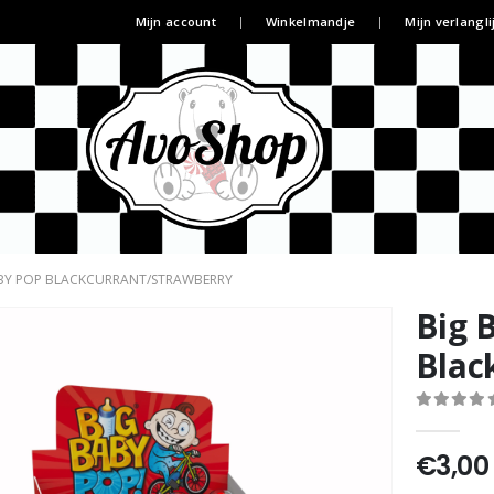
Mijn account
Winkelmandje
Mijn verlangli
BY POP BLACKCURRANT/STRAWBERRY
Big 
Blac
0
out of 5
€
3,00