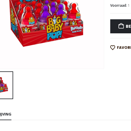
Voorraad:
1
BE
FAVOR
IJVING