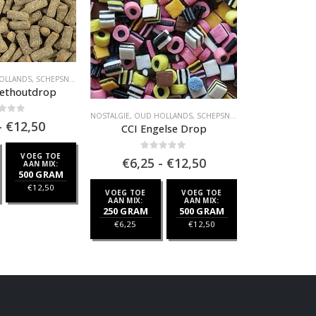
OLLANDS
,
SCHEPSNOEP
ethoutdrop
NOSTALGIE
,
OUD HOLLANDS
,
SCHEPSNOEP
NOSTALGIE
 of 5
Prijsklasse:
-
€
12,50
CCI Engelse Drop
Chupa 
€6,25
tot
VOEG TOE
0
out of 5
0
ou
Prijsklasse:
€
6,25
-
€
12,50
€
€12,50
AAN MIX:
€6,25
500 GRAM
tot
€
12,50
B
VOEG TOE
VOEG TOE
€12,50
AAN MIX:
AAN MIX:
250 GRAM
500 GRAM
€
6,25
€
12,50