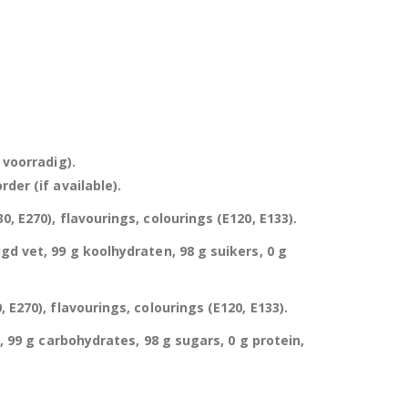
 voorradig).
der (if available).
, E270), flavourings, colourings (E120, E133).
gd vet, 99 g koolhydraten, 98 g suikers, 0 g
 E270), flavourings, colourings (E120, E133).
t, 99 g carbohydrates, 98 g sugars, 0 g protein,
uitbare zak spek & chocolade large
Hersluitbare zak spek & chocolade large
0
out of 5
€
15,50