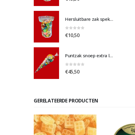
Hersluitbare zak spek & chocolade medium
Hersluitbare zak spek & chocolade medium
 5
0
out of 5
€
10,50
Puntzak snoep extra large
Puntzak snoep extra large
 5
0
out of 5
€
45,50
GERELATEERDE PRODUCTEN