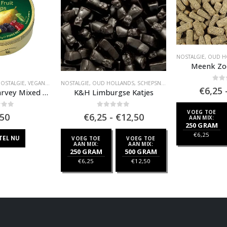
NOSTALGIE
,
OUD H
Meenk Zo
OSTALGIE
,
VEGAN / VEGGIE
NOSTALGIE
,
VERPAKT SNOEP
,
OUD HOLLANDS
,
SCHEPSNOEP
0
out
€
6,25
Cavendish & Harvey Mixed Fruit Drops
K&H Limburgse Katjes
VOEG TOE
of 5
0
out of 5
Prijsklasse:
,50
€
6,25
-
€
12,50
AAN MIX:
€6,25
250 GRAM
tot
€
6,25
TEL NU
VOEG TOE
VOEG TOE
€12,50
AAN MIX:
AAN MIX:
250 GRAM
500 GRAM
€
6,25
€
12,50