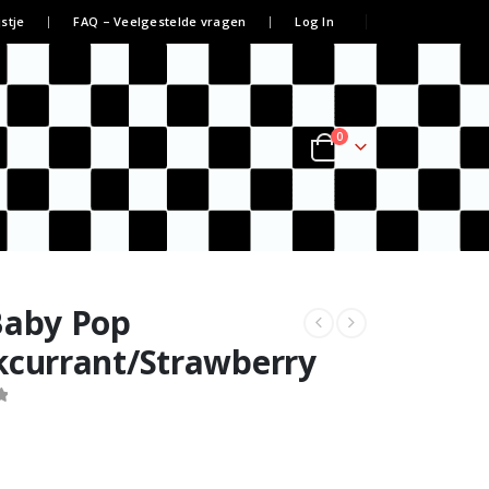
jstje
FAQ – Veelgestelde vragen
Log In
0
Baby Pop
kcurrant/Strawberry