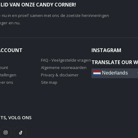
LID VAN ONZE CANDY CORNER!
je nu in en proef samen met ons de zoetste herinneringen
eger en nu.
 ACCOUNT
INSTAGRAM
FAQ - Veelgestelde vragen
TRANSLATE OUR W
count
Algemene voorwaarden
Nederlands
tellingen
Privacy & disclaimer
eer ons
Site map
ETS, VOLG ONS