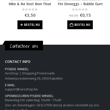
Mike & Ike Root Beer Float
Fini Dinoeggs – Bubble Gum
Oorspronkelijk
Huidige
0
out of 5
0
out of 5
€
3,50
€
0,15
€
0,20
prijs
prijs
was:
is:
BESTEL NU
BESTEL NU
€0,20.
€0,15.
Contacteer ons
CONTACT INFO
FYSIEKE WINKEL:
AvoShop | Shopping Promenade
Antwerpsesteenweg 39, 2950 Kapellen
E-MAIL:
support@avoshop.be
OPENINGSUREN FYSIEKE WINKEL:
Maandag t/m zaterdag: 10u00 - 17u00
Zon- en feestdagen: GESLOTEN (tenzij anders vermeldt op ons