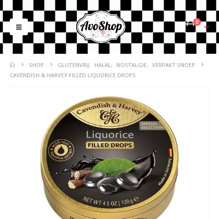
0
SHOP
GLUTENVRIJ
,
HALAL
,
NOSTALGIE
,
VERPAKT SNOEP
CAVENDISH & HARVEY FILLED LIQUORICE DROPS