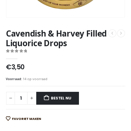
Cavendish & Harvey Filled
Liquorice Drops
0
out of 5
€
3,50
Voorraad:
14 op voorraad
BESTEL NU
FAVORIET MAKEN