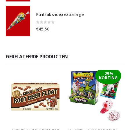
Puntzak snoep extra large
0
out of 5
€
45,50
GERELATEERDE PRODUCTEN
-25%
KORTING
GLUTENVRIJ
,
HALAL
,
VERPAKT SNOEP
GLUTENVRIJ
,
VERPAKT SNOEP
,
ZOMER UITVERKOOP
G