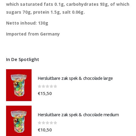
which saturated fats 0.1g, carbohydrates 93g, of which
sugars 70g, protein 1.5g, salt 0.06g.
Netto inhoud: 130g
Imported from Germany
In De Spotlight
Hersluitbare zak spek & chocolade large
0
out of 5
€
15,50
Hersluitbare zak spek & chocolade medium
0
out of 5
€
10,50