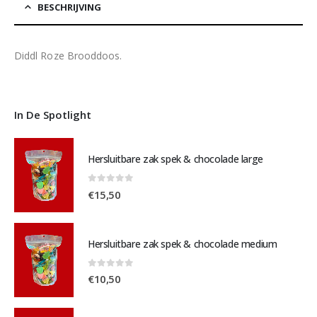
BESCHRIJVING
Diddl Roze Brooddoos.
In De Spotlight
Hersluitbare zak spek & chocolade large
0
out of 5
€
15,50
Hersluitbare zak spek & chocolade medium
0
out of 5
€
10,50