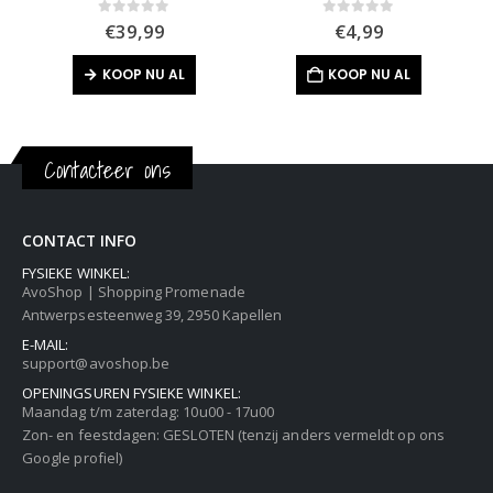
0
out of 5
0
out of 5
€
39,99
€
4,99
KOOP NU AL
KOOP NU AL
Contacteer ons
CONTACT INFO
FYSIEKE WINKEL:
AvoShop | Shopping Promenade
Antwerpsesteenweg 39, 2950 Kapellen
E-MAIL:
support@avoshop.be
OPENINGSUREN FYSIEKE WINKEL:
Maandag t/m zaterdag: 10u00 - 17u00
Zon- en feestdagen: GESLOTEN (tenzij anders vermeldt op ons
Google profiel)