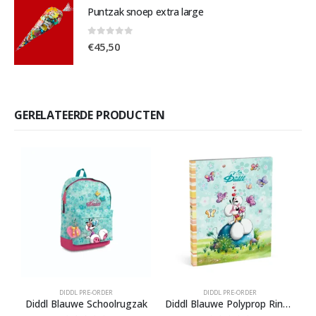
Puntzak snoep extra large
0
out of 5
€
45,50
GERELATEERDE PRODUCTEN
DIDDL PRE-ORDER
DIDDL PRE-ORDER
Diddl Blauwe Schoolrugzak
Diddl Blauwe Polyprop Ringmap A4