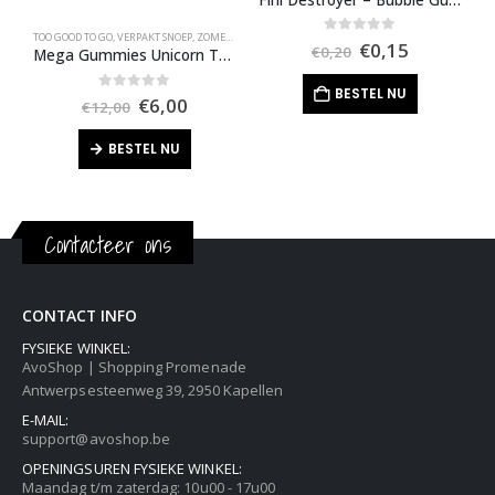
TOO GOOD TO GO
,
VERPAKT SNOEP
,
ZOMER UITVERKOOP
H
Oorspronkelijk
Huidige
0
out of 5
€
0,15
€
0,20
Mega Gummies Unicorn THT 19-02-2026
prijs
prijs
was:
is:
BESTEL NU
€0,20.
€0,15.
Oorspronkelijke
Huidige
0
out of 5
€
6,00
€
12,00
prijs
prijs
was:
is:
BESTEL NU
€12,00.
€6,00.
Contacteer ons
CONTACT INFO
FYSIEKE WINKEL:
AvoShop | Shopping Promenade
Antwerpsesteenweg 39, 2950 Kapellen
E-MAIL:
support@avoshop.be
OPENINGSUREN FYSIEKE WINKEL:
Maandag t/m zaterdag: 10u00 - 17u00