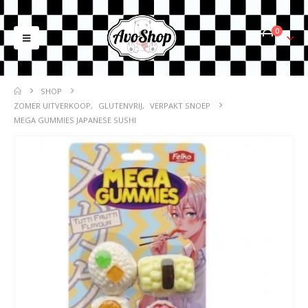
0
SHOP
ZOMER UITVERKOOP
,
GLUTENVRIJ
,
VERPAKT SNOEP
MEGA GUMMIES JAPANESE SUSHI