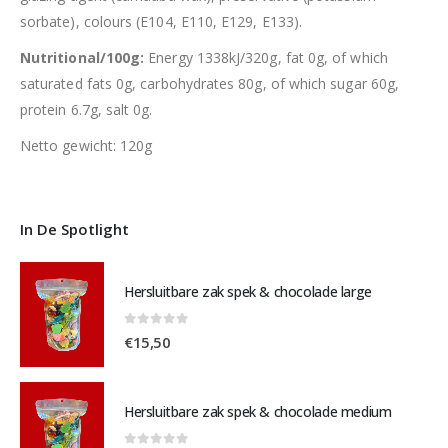
sorbate), colours (E104, E110, E129, E133).
Nutritional/100g:
Energy 1338kJ/320g, fat 0g, of which
saturated fats 0g, carbohydrates 80g, of which sugar 60g,
protein 6.7g, salt 0g.
Netto gewicht: 120g
In De Spotlight
Hersluitbare zak spek & chocolade large
0
out of 5
€
15,50
Hersluitbare zak spek & chocolade medium