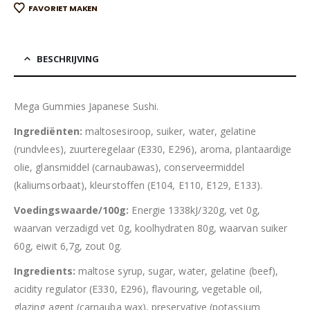
FAVORIET MAKEN
BESCHRIJVING
Mega Gummies Japanese Sushi.
Ingrediënten:
maltosesiroop, suiker, water, gelatine
(rundvlees), zuurteregelaar (E330, E296), aroma, plantaardige
olie, glansmiddel (carnaubawas), conserveermiddel
(kaliumsorbaat), kleurstoffen (E104, E110, E129, E133).
Voedingswaarde/100g:
Energie 1338kJ/320g, vet 0g,
waarvan verzadigd vet 0g, koolhydraten 80g, waarvan suiker
60g, eiwit 6,7g, zout 0g.
Ingredients:
maltose syrup, sugar, water, gelatine (beef),
acidity regulator (E330, E296), flavouring, vegetable oil,
glazing agent (carnauba wax), preservative (potassium