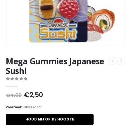
Mega Gummies Japanese
Sushi
0
out of 5
Oorspronkelijke
Huidige
€
2,50
€
4,00
prijs
prijs
was:
is:
Voorraad:
Uitverkocht
€4,00.
€2,50.
HOUD MIJ OP DE HOOGTE