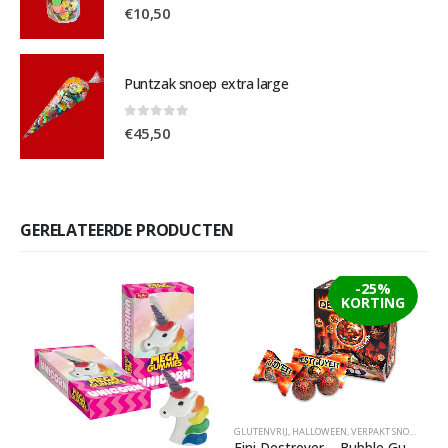
0
out of 5
€
10,50
Puntzak snoep extra large
0
out of 5
€
45,50
GERELATEERDE PRODUCTEN
-25%
KORTING
GLUTENVRIJ
,
HALLOWEEN
,
VERPAKT SNOEP
,
ZOME
Fini Destroyer – Bubble Gum